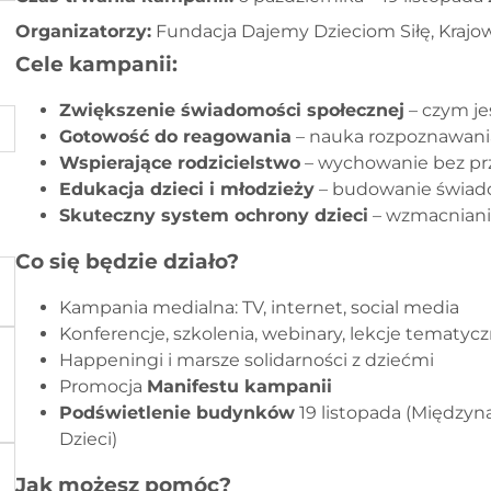
Organizatorzy:
Fundacja Dajemy Dzieciom Siłę, Krajow
Cele kampanii:
Zwiększenie świadomości społecznej
– czym jes
Gotowość do reagowania
– nauka rozpoznawania
Wspierające rodzicielstwo
– wychowanie bez prz
Edukacja dzieci i młodzieży
– budowanie świado
Skuteczny system ochrony dzieci
– wzmacniani
Co się będzie działo?
Kampania medialna: TV, internet, social media
Konferencje, szkolenia, webinary, lekcje tematyc
Happeningi i marsze solidarności z dziećmi
Promocja
Manifestu kampanii
Podświetlenie budynków
19 listopada (Między
Dzieci)
Jak możesz pomóc?