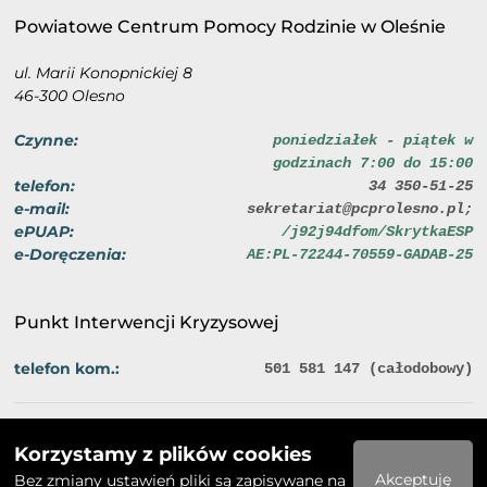
Powiatowe Centrum Pomocy Rodzinie w Oleśnie
ul. Marii Konopnickiej 8
46-300 Olesno
Czynne:
poniedziałek - piątek w
godzinach 7:00 do 15:00
telefon:
34 350-51-25
e-mail:
sekretariat@pcprolesno.pl;
ePUAP:
/j92j94dfom/SkrytkaESP
e-Doręczenia:
AE:PL-72244-70559-GADAB-25
Punkt Interwencji Kryzysowej
telefon kom.:
501 581 147 (całodobowy)
Polityka prywatności
Deklaracja dostępności
Korzystamy z plików cookies
2026 © Powiatowe Centrum Pomocy Rodzinie w Oleśnie
Akceptuję
Bez zmiany ustawień pliki są zapisywane na