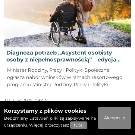
Diagnoza potrzeb „Asystent osobisty
osoby z niepełnosprawnością” – edycja
2026
Minister Rodziny, Pracy i Polityki Społeczne
ogłasza nabór wniosków w ramach resortowego
programu Ministra Rodziny, Pracy i Polityki
31 Lipiec 2025, 08:42
Korzystamy z plików cookies
Akceptuję
Bez zmiany ustawień pliki są zapisywane na
urządzeniu. Więcej przeczytasz
tutaj