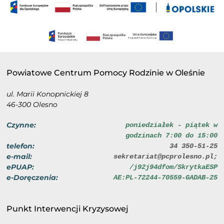
Powiatowe Centrum Pomocy Rodzinie w Oleśnie
ul. Marii Konopnickiej 8
46-300 Olesno
Czynne:
poniedziałek - piątek w
godzinach 7:00 do 15:00
telefon:
34 350-51-25
e-mail:
sekretariat@pcprolesno.pl;
ePUAP:
/j92j94dfom/SkrytkaESP
e-Doręczenia:
AE:PL-72244-70559-GADAB-25
Punkt Interwencji Kryzysowej