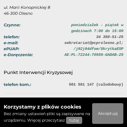
ul. Marii Konopnickiej 8
46-300 Olesno
Czynne:
poniedziałek - piątek w
godzinach 7:00 do 15:00
telefon:
34 350-51-25
e-mail:
sekretariat@pcprolesno.pl;
ePUAP:
/j92j94dfom/SkrytkaESP
e-Doręczenia:
AE:PL-72244-70559-GADAB-25
Punkt Interwencji Kryzysowej
telefon kom.:
501 581 147 (całodobowy)
Polityka prywatności
Deklaracja dostępności
Korzystamy z plików cookies
2026 © Powiatowe Centrum Pomocy Rodzinie w Oleśnie
Akceptuję
Bez zmiany ustawień pliki są zapisywane na
urządzeniu. Więcej przeczytasz
tutaj
Realizacja: