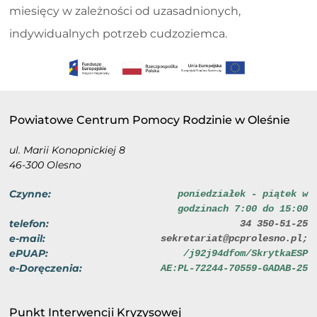
miesięcy w zależności od uzasadnionych,
indywidualnych potrzeb cudzoziemca.
Powiatowe Centrum Pomocy Rodzinie w Oleśnie
ul. Marii Konopnickiej 8
46-300 Olesno
Czynne:
poniedziałek - piątek w
godzinach 7:00 do 15:00
telefon:
34 350-51-25
e-mail:
sekretariat@pcprolesno.pl;
ePUAP:
/j92j94dfom/SkrytkaESP
e-Doręczenia:
AE:PL-72244-70559-GADAB-25
Punkt Interwencji Kryzysowej