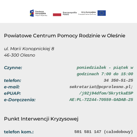
Powiatowe Centrum Pomocy Rodzinie w Oleśnie
ul. Marii Konopnickiej 8
46-300 Olesno
Czynne:
poniedziałek - piątek w
godzinach 7:00 do 15:00
telefon:
34 350-51-25
e-mail:
sekretariat@pcprolesno.pl;
ePUAP:
/j92j94dfom/SkrytkaESP
e-Doręczenia:
AE:PL-72244-70559-GADAB-25
Punkt Interwencji Kryzysowej
telefon kom.:
501 581 147 (całodobowy)