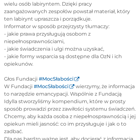
wielu osób labiryntem. Dzięki pracy
zaangażowanych zespołów powstał materiał, który
ten labirynt upraszcza i porządkuje.
Informator w sposób przejrzysty tłumaczy:
- jakie prawa przysługują osobom z
niepełnosprawnościami,
- jakie świadczenia i ulgi można uzyskać,
- jakie formy wsparcia są dostępne dla OzN i ich
opiekunów.
Głos Fundacji
#MocSłabości
W Fundacji
#MocSłabości
wierzymy, że informacja
to narzędzie emancypacji. Wspólnie z Fundacją
Idylla stworzyliśmy kompendium, które w prosty
sposób prowadzi przez zawiłości systemu świadczeń.
Chcemy, aby każda osoba z niepełnosprawnością i jej
opiekun mieli jasność: co im przysługuje i jak o to
zadbać.
Dla nas bardzo ważne jest, aby docierać z informacją