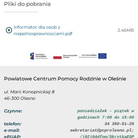
Pliki do pobrania
Informator dla osob z
2.46MB
niepelnosprawnosciami.pdf
Powiatowe Centrum Pomocy Rodzinie w Oleśnie
ul. Marii Konopnickiej 8
46-300 Olesno
Czynne:
poniedziałek - piątek w
godzinach 7:00 do 15:00
telefon:
34 350-51-25
e-mail:
sekretariat@pcprolesno.pl;
ePUAP:
/j92j94dfom/SkrytkaESP