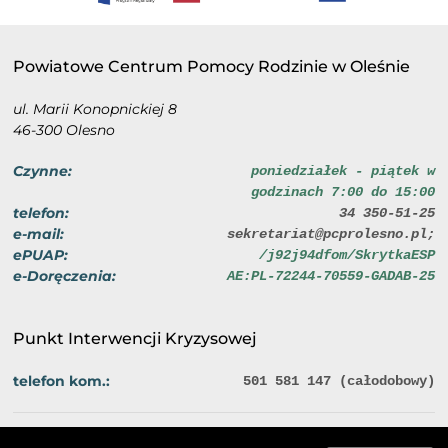
Powiatowe Centrum Pomocy Rodzinie w Oleśnie
ul. Marii Konopnickiej 8
46-300 Olesno
Czynne:
poniedziałek - piątek w
godzinach 7:00 do 15:00
telefon:
34 350-51-25
e-mail:
sekretariat@pcprolesno.pl;
ePUAP:
/j92j94dfom/SkrytkaESP
e-Doręczenia:
AE:PL-72244-70559-GADAB-25
Punkt Interwencji Kryzysowej
telefon kom.:
501 581 147 (całodobowy)
Polityka prywatności
Deklaracja dostępności