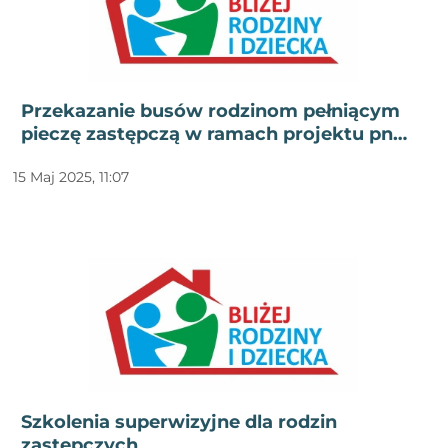
Przekazanie busów rodzinom pełniącym
pieczę zastępczą w ramach projektu pn
„Bliżej rodziny i dziecka - wsparcie rodzin
15 Maj 2025, 11:07
przeżywających problemy opiekuńczo -
wychowawcze oraz wsparcie pieczy
zastępczej - etap II”
Szkolenia superwizyjne dla rodzin
zastępczych