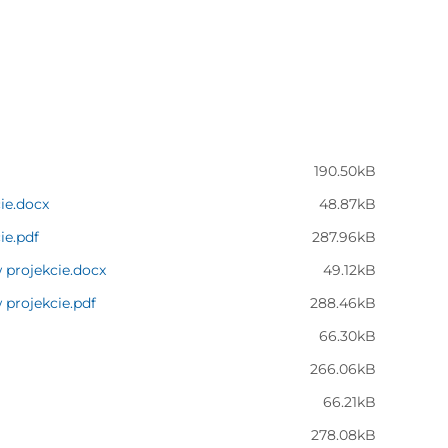
190.50kB
cie.docx
48.87kB
ie.pdf
287.96kB
w projekcie.docx
49.12kB
 projekcie.pdf
288.46kB
66.30kB
266.06kB
66.21kB
278.08kB