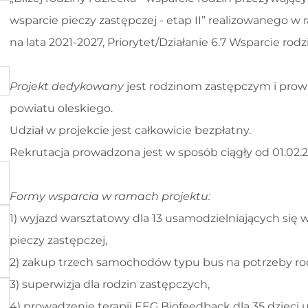
wsparcie pieczy zastępczej - etap II” realizowanego 
na lata 2021-2027, Priorytet/Działanie 6.7 Wsparcie rodz
Projekt dedykowany
jest rodzinom zastępczym i pro
powiatu oleskiego.
Udział w projekcie jest całkowicie bezpłatny.
Rekrutacja prowadzona jest w sposób ciągły od 01.02.202
Formy wsparcia w ramach projektu:
1) wyjazd warsztatowy dla 13 usamodzielniających się 
pieczy zastępczej,
2) zakup trzech samochodów typu bus na potrzeby rod
3) superwizja dla rodzin zastępczych,
4) prowadzenie terapii EEG Biofeedback dla 35 dzieci 