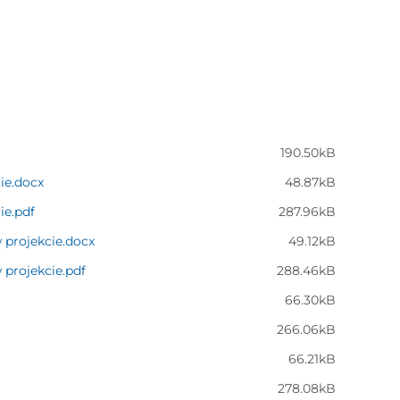
190.50kB
cie.docx
48.87kB
ie.pdf
287.96kB
w projekcie.docx
49.12kB
 projekcie.pdf
288.46kB
66.30kB
266.06kB
66.21kB
278.08kB