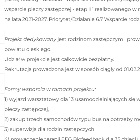
wsparcie pieczy zastępczej - etap II” realizowanego 
na lata 2021-2027, Priorytet/Działanie 6.7 Wsparcie rodz
Projekt dedykowany
jest rodzinom zastępczym i pro
powiatu oleskiego.
Udział w projekcie jest całkowicie bezpłatny.
Rekrutacja prowadzona jest w sposób ciągły od 01.02.202
Formy wsparcia w ramach projektu:
1) wyjazd warsztatowy dla 13 usamodzielniających się 
pieczy zastępczej,
2) zakup trzech samochodów typu bus na potrzeby rod
3) superwizja dla rodzin zastępczych,
4) prowadzenie terapii EEG Biofeedback dla 35 dzieci 