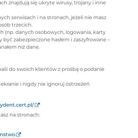
h znajdują się ukryte wirusy, trojany i inne
h serwisach i na stronach, jeżeli nie masz
osób trzecich.
h (np. danych osobowych, logowania, karty
y być zabezpieczone hasłem i zaszyfrowane –
anałem niż dane.
aili do swoich klientów z prośbą o podanie
kranie i nigdy nie ignoruj ostrzeżeń
cydent.cert.pl/
asz na stronach:
enstwo