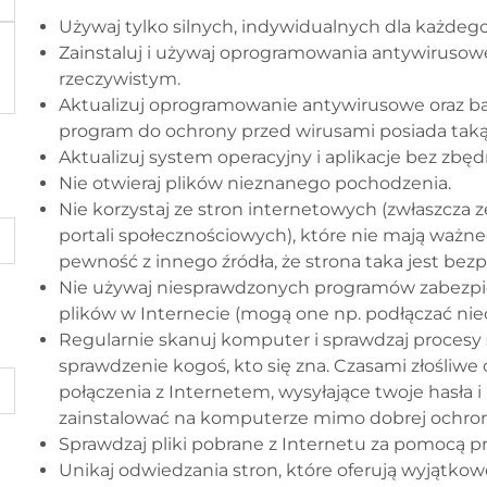
Używaj tylko silnych, indywidualnych dla każdego
Zainstaluj i używaj oprogramowania antywirusowe.
rzeczywistym.
Aktualizuj oprogramowanie antywirusowe oraz ba
program do ochrony przed wirusami posiada taką 
Aktualizuj system operacyjny i aplikacje bez zbęd
Nie otwieraj plików nieznanego pochodzenia.
Nie korzystaj ze stron internetowych (zwłaszcza 
portali społecznościowych), które nie mają ważn
pewność z innego źródła, że strona taka jest bezp
Nie używaj niesprawdzonych programów zabezpie
plików w Internecie (mogą one np. podłączać niech
Regularnie skanuj komputer i sprawdzaj procesy si
sprawdzenie kogoś, kto się zna. Czasami złośli
połączenia z Internetem, wysyłające twoje hasła 
zainstalować na komputerze mimo dobrej ochrony 
Sprawdzaj pliki pobrane z Internetu za pomocą 
Unikaj odwiedzania stron, które oferują wyjątkow