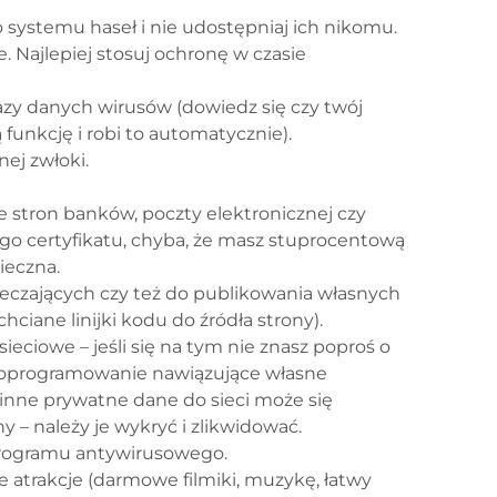
 systemu haseł i nie udostępniaj ich nikomu.
 Najlepiej stosuj ochronę w czasie
zy danych wirusów (dowiedz się czy twój
funkcję i robi to automatycznie).
nej zwłoki.
ze stron banków, poczty elektronicznej czy
ego certyfikatu, chyba, że masz stuprocentową
ieczna.
czających czy też do publikowania własnych
ciane linijki kodu do źródła strony).
eciowe – jeśli się na tym nie znasz poproś o
we oprogramowanie nawiązujące własne
i inne prywatne dane do sieci może się
– należy je wykryć i zlikwidować.
programu antywirusowego.
e atrakcje (darmowe filmiki, muzykę, łatwy