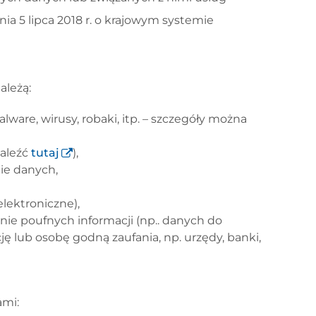
nia 5 lipca 2018 r. o krajowym systemie
ależą:
are, wirusy, robaki, itp. – szczegóły można
naleźć
tutaj
),
nie danych,
lektroniczne),
anie poufnych informacji (np.. danych do
ę lub osobę godną zaufania, np. urzędy, banki,
ami: