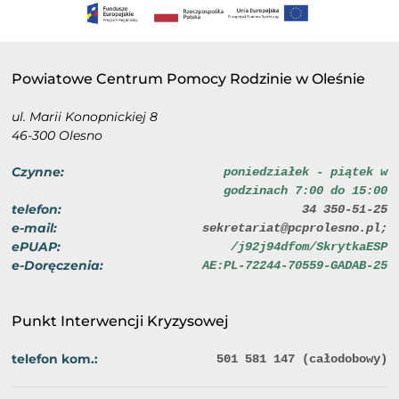
Powiatowe Centrum Pomocy Rodzinie w Oleśnie
ul. Marii Konopnickiej 8
46-300 Olesno
Czynne:
poniedziałek - piątek w
godzinach 7:00 do 15:00
telefon:
34 350-51-25
e-mail:
sekretariat@pcprolesno.pl;
ePUAP:
/j92j94dfom/SkrytkaESP
e-Doręczenia:
AE:PL-72244-70559-GADAB-25
Punkt Interwencji Kryzysowej
telefon kom.:
501 581 147 (całodobowy)