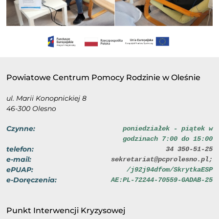
Powiatowe Centrum Pomocy Rodzinie w Oleśnie
ul. Marii Konopnickiej 8
46-300 Olesno
Czynne:
poniedziałek - piątek w
godzinach 7:00 do 15:00
telefon:
34 350-51-25
e-mail:
sekretariat@pcprolesno.pl;
ePUAP:
/j92j94dfom/SkrytkaESP
e-Doręczenia:
AE:PL-72244-70559-GADAB-25
Punkt Interwencji Kryzysowej