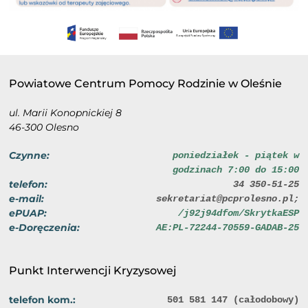
Powiatowe Centrum Pomocy Rodzinie w Oleśnie
ul. Marii Konopnickiej 8
46-300 Olesno
Czynne:
poniedziałek - piątek w
godzinach 7:00 do 15:00
telefon:
34 350-51-25
e-mail:
sekretariat@pcprolesno.pl;
ePUAP:
/j92j94dfom/SkrytkaESP
e-Doręczenia:
AE:PL-72244-70559-GADAB-25
Punkt Interwencji Kryzysowej
telefon kom.:
501 581 147 (całodobowy)