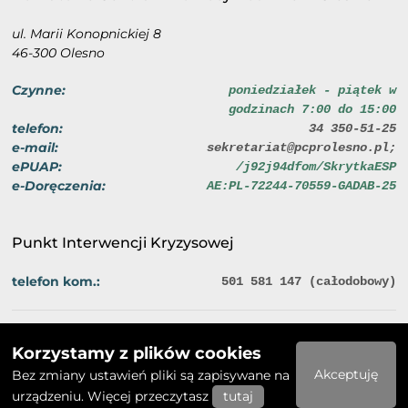
ul. Marii Konopnickiej 8
46-300 Olesno
Czynne:
poniedziałek - piątek w
godzinach 7:00 do 15:00
telefon:
34 350-51-25
e-mail:
sekretariat@pcprolesno.pl;
ePUAP:
/j92j94dfom/SkrytkaESP
e-Doręczenia:
AE:PL-72244-70559-GADAB-25
Punkt Interwencji Kryzysowej
telefon kom.:
501 581 147 (całodobowy)
Polityka prywatności
Deklaracja dostępności
Korzystamy z plików cookies
2026 © Powiatowe Centrum Pomocy Rodzinie w Oleśnie
Akceptuję
Bez zmiany ustawień pliki są zapisywane na
urządzeniu. Więcej przeczytasz
tutaj
Realizacja: