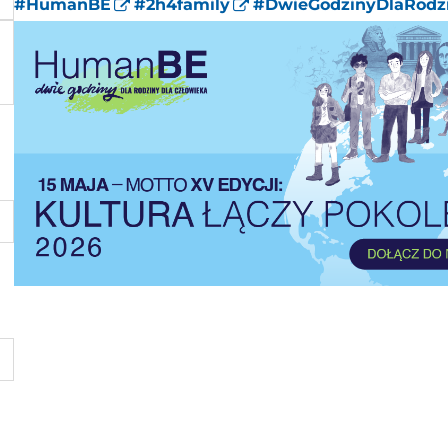
#HumanBE
#2h4family
#DwieGodzinyDlaRodz