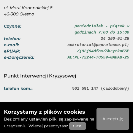
ul. Marii Konopnickiej 8
46-300 Olesno
Czynne:
poniedziałek - piątek w
godzinach 7:00 do 15:00
telefon:
34 350-51-25
e-mail:
sekretariat@pcprolesno.pl;
ePUAP:
/j92j94dfom/SkrytkaESP
e-Doręczenia:
AE:PL-72244-70559-GADAB-25
Punkt Interwencji Kryzysowej
telefon kom.:
501 581 147 (całodobowy)
Polityka prywatności
Deklaracja dostępności
Korzystamy z plików cookies
2026 © Powiatowe Centrum Pomocy Rodzinie w Oleśnie
Akceptuję
Bez zmiany ustawień pliki są zapisywane na
urządzeniu. Więcej przeczytasz
tutaj
Realizacja: