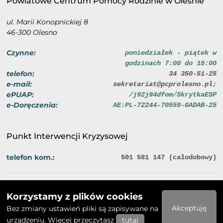
Powiatowe Centrum Pomocy Rodzinie w Oleśnie
ul. Marii Konopnickiej 8
46-300 Olesno
Czynne:
poniedziałek - piątek w
godzinach 7:00 do 15:00
telefon:
34 350-51-25
e-mail:
sekretariat@pcprolesno.pl;
ePUAP:
/j92j94dfom/SkrytkaESP
e-Doręczenia:
AE:PL-72244-70559-GADAB-25
Punkt Interwencji Kryzysowej
telefon kom.:
501 581 147 (całodobowy)
Polityka prywatności
Deklaracja dostępności
Korzystamy z plików cookies
2026 © Powiatowe Centrum Pomocy Rodzinie w Oleśnie
Akceptuję
Bez zmiany ustawień pliki są zapisywane na
urządzeniu. Więcej przeczytasz
tutaj