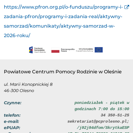
https://www.pfron.org.pl/o-funduszu/programy-i-
zadania-pfron/programy-i-zadania-real/aktywny-
samorzad/komunikaty/aktywny-samorzad-w-
2026-roku/
Powiatowe Centrum Pomocy Rodzinie w Oleśnie
ul. Marii Konopnickiej 8
46-300 Olesno
Czynne:
poniedziałek - piątek w
godzinach 7:00 do 15:00
telefon:
34 350-51-25
e-mail:
sekretariat@pcprolesno.pl;
ePUAP:
/j92j94dfom/SkrytkaESP