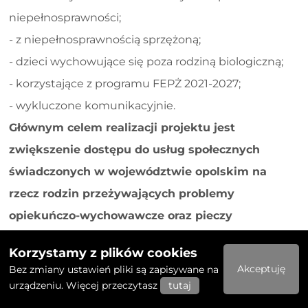
niepełnosprawności;
- z niepełnosprawnością sprzężoną;
- dzieci wychowujące się poza rodziną biologiczną;
- korzystające z programu FEPŻ 2021-2027;
- wykluczone komunikacyjnie.
Głównym celem realizacji projektu jest
zwiększenie dostępu do usług społecznych
świadczonych w województwie opolskim na
rzecz rodzin przeżywających problemy
opiekuńczo-wychowawcze oraz pieczy
zastępczej, które pozwolą wyeliminować deficyty
Korzystamy z plików cookies
lub dysfunkcje ww. grup oraz profilaktycznie
Akceptuję
Bez zmiany ustawień pliki są zapisywane na
przeciwdziałać ich marginalizacji.
urządzeniu. Więcej przeczytasz
tutaj