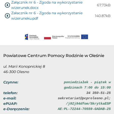
Załącznik nr 6 - Zgoda na wykorzystanie
67.73kB
wizerunek.docx
Załacznik nr 6 - Zgoda na wykorzystanie
140.87kB
wizeruneku.pdf
Powiatowe Centrum Pomocy Rodzinie w Oleśnie
ul. Marii Konopnickiej 8
46-300 Olesno
Czynne:
poniedziałek - piątek w
godzinach 7:00 do 15:00
telefon:
34 350-51-25
e-mail:
sekretariat@pcprolesno.pl;
ePUAP:
/j92j94dfom/SkrytkaESP
e-Doręczenia:
AE:PL-72244-70559-GADAB-25